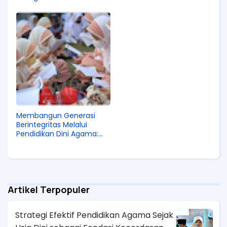
Kecerdasan Spiritual,
yang Berakhlak Mulia,
Emosional, dan Sosial Anak
Berempati Tinggi, dan
di Era Digital
Berlandaskan Nilai-Nilai
Spiritual Sejak Usia Emas
Membangun Generasi
Berintegritas Melalui
Pendidikan Dini Agama:
Metode Pembelajaran
Kreatif, Peran Orang Tua,
dan Tantangan Zaman
Modern
Artikel Terpopuler
Strategi Efektif Pendidikan Agama Sejak